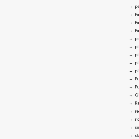
pe
Pi
Pi
Pi
p
pl
pl
pl
pl
Pu
Pu
Qi
R
re
ri
se
sl