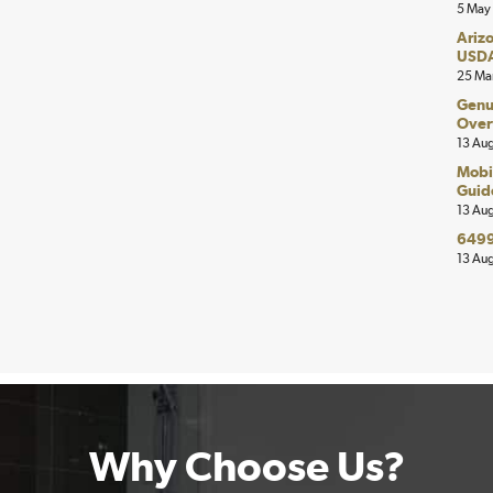
5 May
Ariz
USDA
25 Ma
Genu
Over
13 Au
Mobi
Guid
13 Au
649
13 Au
Why Choose Us?