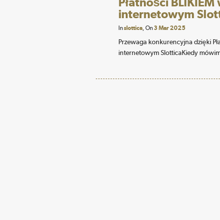
Płatności BLIKIEM 
internetowym Slot
In
slottica
,
On
3 Mar 2025
Przewaga konkurencyjna dzięki Pła
internetowym SlotticaKiedy mówim