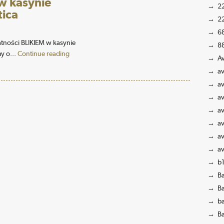
w kasynie
2
tica
22
6
tności BLIKIEM w kasynie
88
y o...
Continue reading
Av
av
av
av
av
av
av
av
b1
B
Ba
ba
B