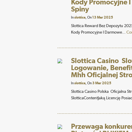
Kody Promocyjne 
Spiny
In
slottica
,
On
13 Mar 2025
Slottica Reward Bez Depozytu 2025
Kody Promocyjne I Darmowe...
Con
Slottica Casino ️ Sl
Logowanie, Benefi
Mhh Oficjalnej Str
In
slottica
,
On
3 Mar 2025
Slottica Casino Polska ️ Oficjalna S
SlotticaContentJaką Licencję Posiad
Przewaga konkuren