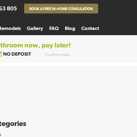
63 805
BOOK A FREE IN-HOME CONSULATION
 Remodels
Gallery
FAQ
Blog
Contact
tegories
w