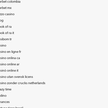
rbet colombia
brbet mx
zzo casino
log
ok of ra
ok of ra it
sibom tr
sino
sino en ligne fr
sino onlina ca
sino online ar
sinò online it
sino utan svensk licens
sino zonder crucks netherlands
azy time
sdino
inances