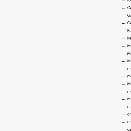
fo
G
G
G
Ka
ki
Ma
M
M
mo
mo
Mo
mo
mr
mx
on
on
oz