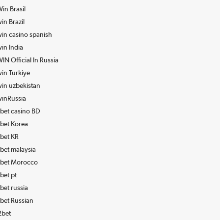
in Brasil
in Brazil
in casino spanish
in India
IN Official In Russia
in Turkiye
in uzbekistan
winRussia
bet casino BD
bet Korea
bet KR
bet malaysia
xbet Morocco
bet pt
bet russia
bet Russian
2bet