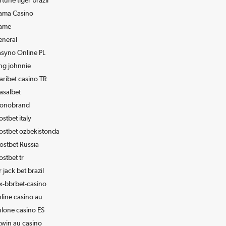
rtune tiger brazil
ama Casino
ame
eneral
syno Online PL
ng johnnie
ribet casino TR
asalbet
onobrand
stbet italy
stbet ozbekistonda
stbet Russia
stbet tr
 jack bet brazil
-bbrbet-casino
line casino au
lone casino ES
win au casino